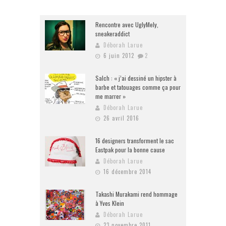
Rencontre avec UglyMely,
sneakeraddict
Déborah Larue
6 juin 2012
2
Salch : « j’ai dessiné un hipster à
barbe et tatouages comme ça pour
me marrer »
Déborah Larue
26 avril 2016
16 designers transforment le sac
Eastpak pour la bonne cause
Déborah Larue
16 décembre 2014
Takashi Murakami rend hommage
à Yves Klein
Déborah Larue
23 novembre 2011