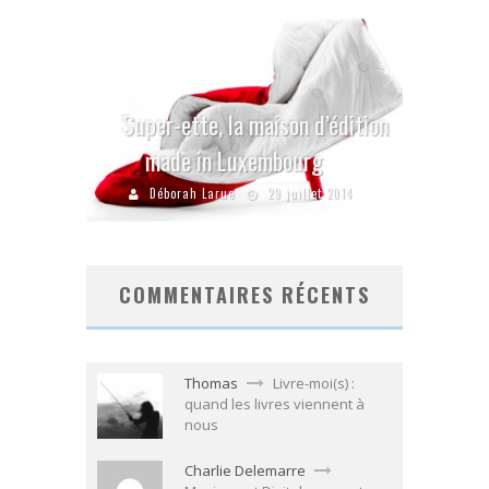
Super-ette, la maison d’édition
made in Luxembourg
Déborah Larue
29 juillet 2014
COMMENTAIRES RÉCENTS
Thomas
Livre-moi(s) :
quand les livres viennent à
nous
Charlie Delemarre