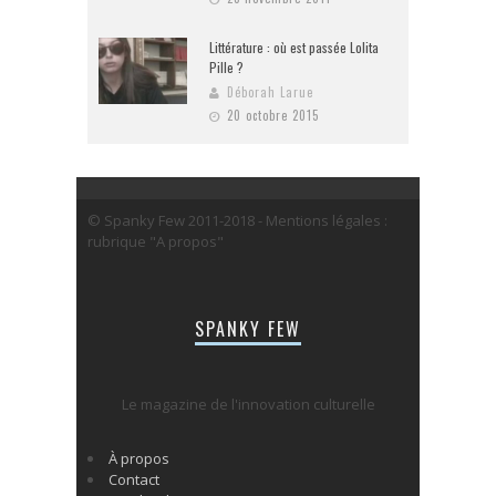
Littérature : où est passée Lolita
Pille ?
Déborah Larue
20 octobre 2015
© Spanky Few 2011-2018 - Mentions légales :
rubrique "A propos"
SPANKY FEW
Le magazine de l'innovation culturelle
À propos
Contact