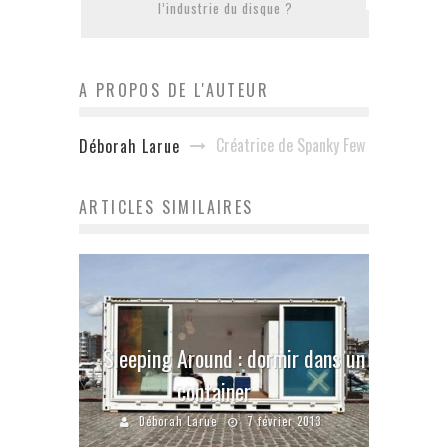
l’industrie du disque ?
A PROPOS DE L'AUTEUR
Créatrice de Spanky Few
Déborah Larue
ARTICLES SIMILAIRES
Sleeping Around : dormir dans un
container
Déborah Larue
7 février 2013