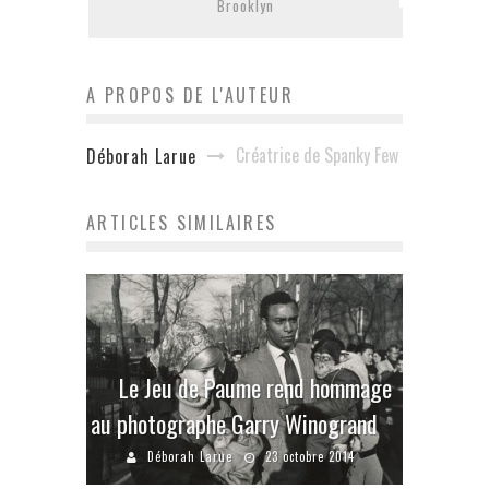
Brooklyn
A PROPOS DE L'AUTEUR
Créatrice de Spanky Few
Déborah Larue
ARTICLES SIMILAIRES
Le Jeu de Paume rend hommage
au photographe Garry Winogrand
Déborah Larue
23 octobre 2014