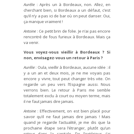
Aurélie
: Après un à Bordeaux, non. Allez, en
cherchant bien, si Bordeaux a un défaut, c’est
qu’il n’y a pas ici de bar où on peut danser. Oui,
ça manque vraiment !
Antoine
: Ce petit brin de folie. Je n’ai pas encore
rencontré de fous furieux à Bordeaux. Mais ça
va venir.
Vous voyez-vous vieillir à Bordeaux ? Si
non, envisagez-vous un retour à Paris ?
Aurélie
: Oula, vieillir à Bordeaux, aucune idée : il
y a un an et deux mois, je ne me voyais pas
encore y vivre, tout peut changer très vite. On
regarde un peu vers l’Espagne aussi. Nous
verrons bien. Le retour à Paris me semble
totalement exclu à court ou moyen terme, mais
il ne faut jamais dire jamais.
Antoine
: Effectivement, on est bien placé pour
savoir qu’il ne faut jamais dire jamais ! Mais
quand je regarde l’actualité, je me dis que la
prochaine étape sera l’étranger, plutôt qu’un
retour dans la capitale. De l’extérieur, j’ai