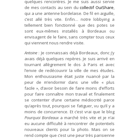
quelques rencontres. Je me suis aussi servie
de mes contacts au sein du
collectif OuiShare
,
qui a une antenne bordelaise. De fil en aiguille,
c’est allé très vite. Enfin… notre lobbying a
tellement bien fonctionné que des potes se
sont eux-mêmes installés à Bordeaux ou
envisagent de le faire, sans compter tous ceux
qui viennent nous rendre visite.
Antoine
: Je connaissais déjà Bordeaux, donc j’y
avais déjà quelques repères. Je suis arrivé en
tournant allègrement le dos à Paris et avec
l’envie de redécouvrir la ville de mes études.
Mon enthousiasme était juste nuancé par la
peur de m’endormir dans une ville « plus
facile », d’avoir besoin de faire moins d’efforts
pour faire connaître mon travail et finalement
se contenter d’une certaine médiocrité parce
qu’après tout, pourquoi se fatiguer, vu qu’il y a
moins de concurrence. Et c’est vrai que le blog
Pourquoi Bordeaux
a marché très vite et je n’ai
eu aucune difficulté à rencontrer de potentiels
nouveaux clients pour la photo. Mais on se
rend compte que c’est une peur très parisienne