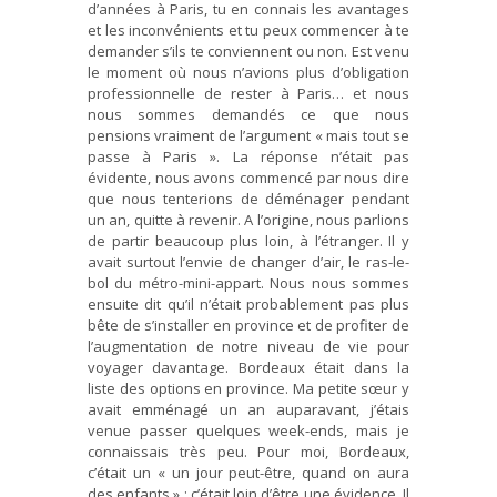
d’années à Paris, tu en connais les avantages
et les inconvénients et tu peux commencer à te
demander s’ils te conviennent ou non. Est venu
le moment où nous n’avions plus d’obligation
professionnelle de rester à Paris… et nous
nous sommes demandés ce que nous
pensions vraiment de l’argument « mais tout se
passe à Paris ». La réponse n’était pas
évidente, nous avons commencé par nous dire
que nous tenterions de déménager pendant
un an, quitte à revenir. A l’origine, nous parlions
de partir beaucoup plus loin, à l’étranger. Il y
avait surtout l’envie de changer d’air, le ras-le-
bol du métro-mini-appart. Nous nous sommes
ensuite dit qu’il n’était probablement pas plus
bête de s’installer en province et de profiter de
l’augmentation de notre niveau de vie pour
voyager davantage. Bordeaux était dans la
liste des options en province. Ma petite sœur y
avait emménagé un an auparavant, j’étais
venue passer quelques week-ends, mais je
connaissais très peu. Pour moi, Bordeaux,
c’était un « un jour peut-être, quand on aura
des enfants » ; c’était loin d’être une évidence. Il