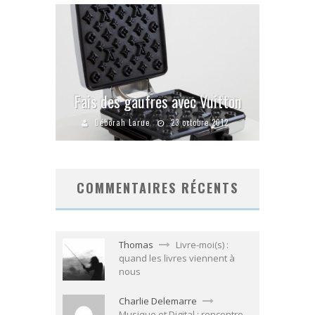
Fais des gaufres avec Vuitton
Déborah Larue
23 octobre 2012
COMMENTAIRES RÉCENTS
Thomas
Livre-moi(s) :
quand les livres viennent à
nous
Charlie Delemarre
Musique et Digital : rencontre