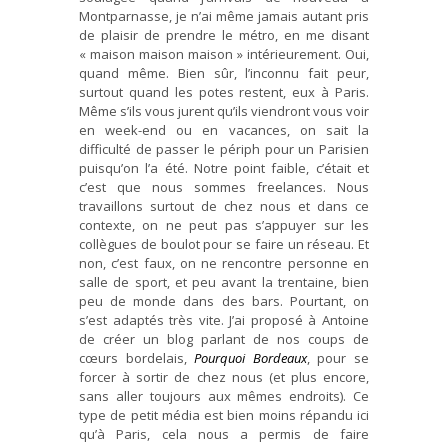
Montparnasse, je n’ai même jamais autant pris
de plaisir de prendre le métro, en me disant
« maison maison maison » intérieurement. Oui,
quand même. Bien sûr, l’inconnu fait peur,
surtout quand les potes restent, eux à Paris.
Même s’ils vous jurent qu’ils viendront vous voir
en week-end ou en vacances, on sait la
difficulté de passer le périph pour un Parisien
puisqu’on l’a été. Notre point faible, c’était et
c’est que nous sommes freelances. Nous
travaillons surtout de chez nous et dans ce
contexte, on ne peut pas s’appuyer sur les
collègues de boulot pour se faire un réseau. Et
non, c’est faux, on ne rencontre personne en
salle de sport, et peu avant la trentaine, bien
peu de monde dans des bars. Pourtant, on
s’est adaptés très vite. J’ai proposé à Antoine
de créer un blog parlant de nos coups de
cœurs bordelais,
Pourquoi Bordeaux
, pour se
forcer à sortir de chez nous (et plus encore,
sans aller toujours aux mêmes endroits). Ce
type de petit média est bien moins répandu ici
qu’à Paris, cela nous a permis de faire