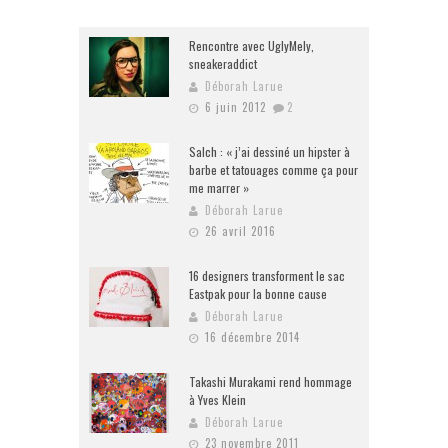
Rencontre avec UglyMely,
sneakeraddict
Déborah Larue
6 juin 2012
2
Salch : « j’ai dessiné un hipster à
barbe et tatouages comme ça pour
me marrer »
Déborah Larue
26 avril 2016
16 designers transforment le sac
Eastpak pour la bonne cause
Déborah Larue
16 décembre 2014
Takashi Murakami rend hommage
à Yves Klein
Déborah Larue
23 novembre 2011