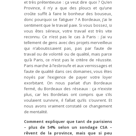
et très prétentieuse : ça veut dire quoi ? Qu’en
Province, il n’y a que des ploucs et qu’une
croûte suffit à faire le bonheur des bouseux,
donc pourquoi se fatiguer ? A Bordeaux, j’ai le
sentiment que le travail paie. Si vous bossez, si
vous êtes sérieux, votre travail est très vite
reconnu. Ce n’est pas le cas à Paris : j’ai vu
tellement de gens avec des projets merveilleux
qui n’aboutissaient pas, pas par faute de
travail ou de volonté ou de qualité, mais parce
qu’à Paris, ce n’est pas le critère de réussite.
Paris marche à l’esbroufe et aux vernissages et
faute de qualité dans ces domaines, vous êtes
noyés par l’exigence de payer votre loyer
exorbitant. On nous parlait d’un Bordeaux
fermé, du Bordeaux des réseaux : ça n’existe
plus, car les Bordelais ont compris que s’ils
voulaient survivre, il fallait qu’ils s’ouvrent. Et
nous avons vraiment constaté ce changement
de mentalité.
Comment expliquer que tant de parisiens
– plus de 54% selon un sondage CSA –
rêvent de la province, mais que si peu