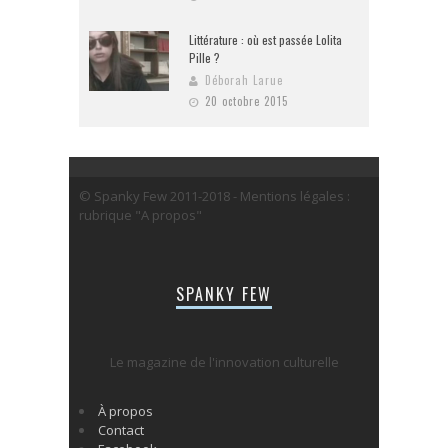
Littérature : où est passée Lolita
Pille ?
Déborah Larue
20 octobre 2015
© Spanky Few 2011-2018 - Mentions légales :
rubrique "A propos"
SPANKY FEW
Le magazine de l'innovation culturelle
À propos
Contact