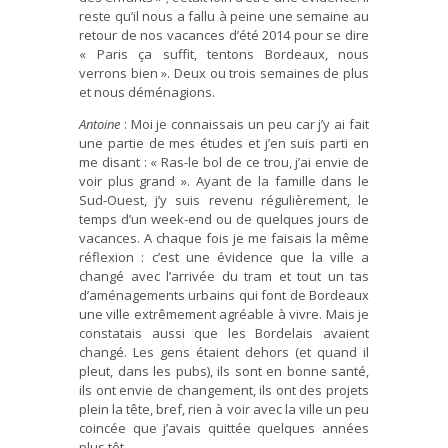
reste qu’il nous a fallu à peine une semaine au
retour de nos vacances d’été 2014 pour se dire
« Paris ça suffit, tentons Bordeaux, nous
verrons bien ». Deux ou trois semaines de plus
et nous déménagions.
Antoine
: Moi je connaissais un peu car j’y ai fait
une partie de mes études et j’en suis parti en
me disant : « Ras-le bol de ce trou, j’ai envie de
voir plus grand ». Ayant de la famille dans le
Sud-Ouest, j’y suis revenu régulièrement, le
temps d’un week-end ou de quelques jours de
vacances. A chaque fois je me faisais la même
réflexion : c’est une évidence que la ville a
changé avec l’arrivée du tram et tout un tas
d’aménagements urbains qui font de Bordeaux
une ville extrêmement agréable à vivre. Mais je
constatais aussi que les Bordelais avaient
changé. Les gens étaient dehors (et quand il
pleut, dans les pubs), ils sont en bonne santé,
ils ont envie de changement, ils ont des projets
plein la tête, bref, rien à voir avec la ville un peu
coincée que j’avais quittée quelques années
plus tôt.