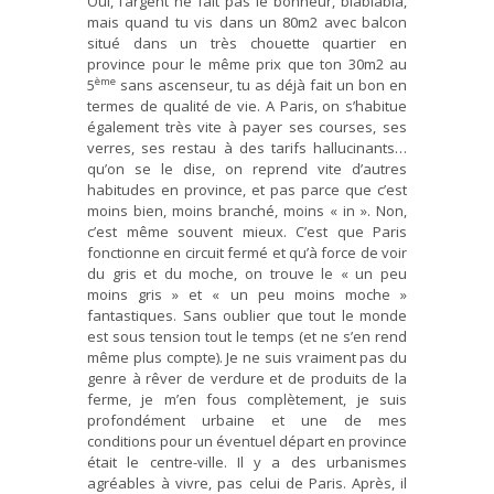
Oui, l’argent ne fait pas le bonheur, blablabla,
mais quand tu vis dans un 80m2 avec balcon
situé dans un très chouette quartier en
province pour le même prix que ton 30m2 au
ème
5
sans ascenseur, tu as déjà fait un bon en
termes de qualité de vie. A Paris, on s’habitue
également très vite à payer ses courses, ses
verres, ses restau à des tarifs hallucinants…
qu’on se le dise, on reprend vite d’autres
habitudes en province, et pas parce que c’est
moins bien, moins branché, moins « in ». Non,
c’est même souvent mieux. C’est que Paris
fonctionne en circuit fermé et qu’à force de voir
du gris et du moche, on trouve le « un peu
moins gris » et « un peu moins moche »
fantastiques. Sans oublier que tout le monde
est sous tension tout le temps (et ne s’en rend
même plus compte). Je ne suis vraiment pas du
genre à rêver de verdure et de produits de la
ferme, je m’en fous complètement, je suis
profondément urbaine et une de mes
conditions pour un éventuel départ en province
était le centre-ville. Il y a des urbanismes
agréables à vivre, pas celui de Paris. Après, il