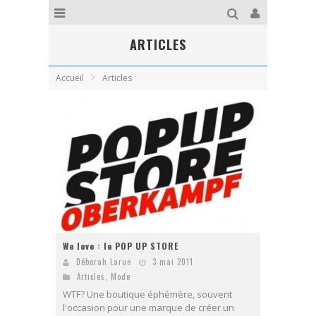
ARTICLES
Accueil
Articles
We love : le POP UP STORE
Déborah Larue
3 mai 2011
Articles
,
Mode
WTF? Une boutique éphémère, souvent
l'occasion pour une marque de créer un