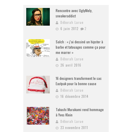
Rencontre avec UglyMely,
sneakeraddict
Déborah Larue
6 juin 2012
2
Salch : « j’ai dessiné un hipster à
barbe et tatouages comme ça pour
me marrer »
Déborah Larue
26 avril 2016
16 designers transforment le sac
Eastpak pour la bonne cause
Déborah Larue
16 décembre 2014
Takashi Murakami rend hommage
à Yves Klein
Déborah Larue
23 novembre 2011