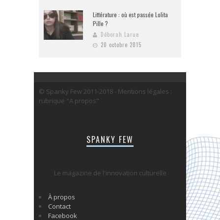
Littérature : où est passée Lolita
Pille ?
Déborah Larue
20 octobre 2015
© Spanky Few 2011-2018 - Mentions légales :
rubrique "A propos"
SPANKY FEW
Le magazine de l'innovation culturelle
À propos
Contact
Facebook