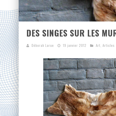
DES SINGES SUR LES MUR
Déborah Larue
19 janvier 2012
Art
,
Articles