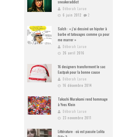
sneakeraddict
Déborah Larue
6 juin 2012
2
Salch : « j’ai dessiné un hipster à
barbe et tatouages comme ça pour
me marrer »
Déborah Larue
26 avril 2016
16 designers transforment le sac
Eastpak pour la bonne cause
Déborah Larue
16 décembre 2014
Takashi Murakami rend hommage
à Yves Klein
Déborah Larue
23 novembre 2011
Littérature : où est passée Lolita
Pille ?