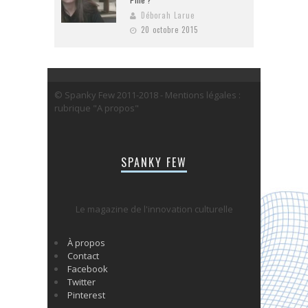
Déborah Larue
20 octobre 2015
© Spanky Few 2011-2018 - Mentions légales :
rubrique "A propos"
SPANKY FEW
Le magazine de l'innovation culturelle
À propos
Contact
Facebook
Twitter
Pinterest