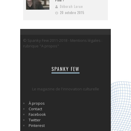
Déborah Larue
20 octobre 2015
© Spanky Few 2011-2018 - Mentions légales :
rubrique "A propos"
SPANKY FEW
Le magazine de l'innovation culturelle
À propos
Contact
Facebook
Twitter
Pinterest