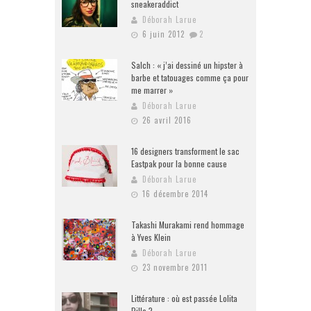
sneakeraddict
Déborah Larue
6 juin 2012
2
Salch : « j’ai dessiné un hipster à
barbe et tatouages comme ça pour
me marrer »
Déborah Larue
26 avril 2016
16 designers transforment le sac
Eastpak pour la bonne cause
Déborah Larue
16 décembre 2014
Takashi Murakami rend hommage
à Yves Klein
Déborah Larue
23 novembre 2011
Littérature : où est passée Lolita
Pille ?