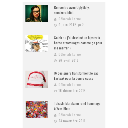
Rencontre avec UglyMely,
sneakeraddict
Déborah Larue
6 juin 2012
2
Salch : « j’ai dessiné un hipster à
barbe et tatouages comme ça pour
me marrer »
Déborah Larue
26 avril 2016
16 designers transforment le sac
Eastpak pour la bonne cause
Déborah Larue
16 décembre 2014
Takashi Murakami rend hommage
à Yves Klein
Déborah Larue
23 novembre 2011