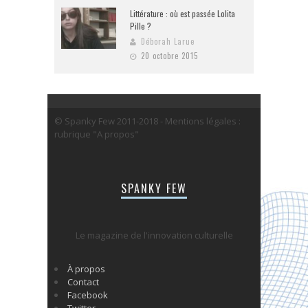
Littérature : où est passée Lolita
Pille ?
Déborah Larue
20 octobre 2015
© Spanky Few 2011-2018 - Mentions légales :
rubrique "A propos"
SPANKY FEW
Le magazine de l'innovation culturelle
À propos
Contact
Facebook