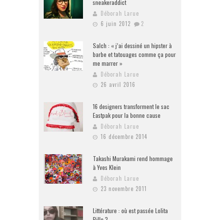
sneakeraddict
Déborah Larue
6 juin 2012
2
Salch : « j’ai dessiné un hipster à
barbe et tatouages comme ça pour
me marrer »
Déborah Larue
26 avril 2016
16 designers transforment le sac
Eastpak pour la bonne cause
Déborah Larue
16 décembre 2014
Takashi Murakami rend hommage
à Yves Klein
Déborah Larue
23 novembre 2011
Littérature : où est passée Lolita
Pille ?