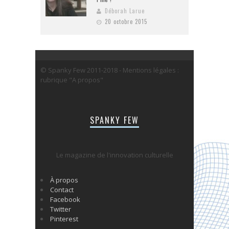
Déborah Larue
20 octobre 2015
© Spanky Few 2011-2018 - Mentions légales :
rubrique "A propos"
SPANKY FEW
Le magazine de l'innovation culturelle
À propos
Contact
Facebook
Twitter
Pinterest