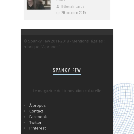
Déborah Larue
20 octobre 2015
© Spanky Few 2011-2018 - Mentions légales :
rubrique "A propos"
SPANKY FEW
Le magazine de l'innovation culturelle
À propos
Contact
Facebook
Twitter
Pinterest