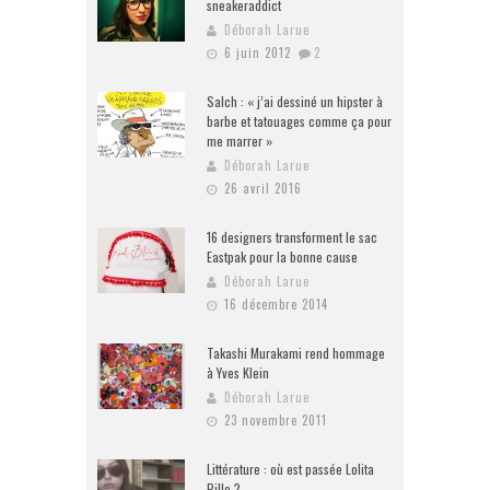
sneakeraddict
Déborah Larue
6 juin 2012
2
Salch : « j’ai dessiné un hipster à
barbe et tatouages comme ça pour
me marrer »
Déborah Larue
26 avril 2016
16 designers transforment le sac
Eastpak pour la bonne cause
Déborah Larue
16 décembre 2014
Takashi Murakami rend hommage
à Yves Klein
Déborah Larue
23 novembre 2011
Littérature : où est passée Lolita
Pille ?