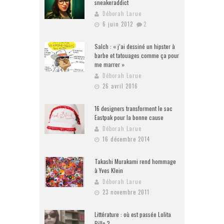
sneakeraddict
Déborah Larue
6 juin 2012
2
Salch : « j’ai dessiné un hipster à
barbe et tatouages comme ça pour
me marrer »
Déborah Larue
26 avril 2016
16 designers transforment le sac
Eastpak pour la bonne cause
Déborah Larue
16 décembre 2014
Takashi Murakami rend hommage
à Yves Klein
Déborah Larue
23 novembre 2011
Littérature : où est passée Lolita
Pille ?