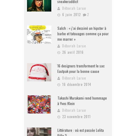
sneakeraddict
Déborah Larue
6 juin 2012
2
Salch : « j’ai dessiné un hipster à
barbe et tatouages comme ça pour
me marrer »
Déborah Larue
26 avril 2016
16 designers transforment le sac
Eastpak pour la bonne cause
Déborah Larue
16 décembre 2014
Takashi Murakami rend hommage
à Yves Klein
Déborah Larue
23 novembre 2011
Littérature : où est passée Lolita
Pille ?