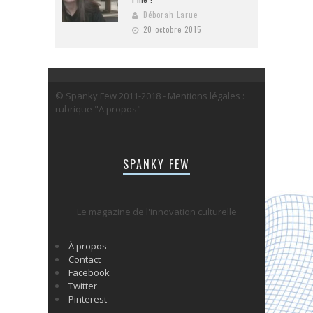
Déborah Larue
20 octobre 2015
© Spanky Few 2011-2018 - Mentions légales :
rubrique "A propos"
SPANKY FEW
Le magazine de l'innovation culturelle
À propos
Contact
Facebook
Twitter
Pinterest