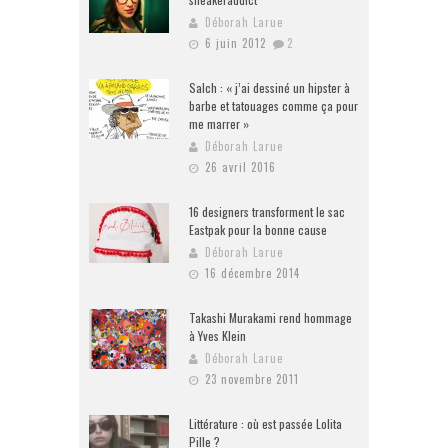
Déborah Larue
6 juin 2012
2
Salch : « j’ai dessiné un hipster à
barbe et tatouages comme ça pour
me marrer »
Déborah Larue
26 avril 2016
16 designers transforment le sac
Eastpak pour la bonne cause
Déborah Larue
16 décembre 2014
Takashi Murakami rend hommage
à Yves Klein
Déborah Larue
23 novembre 2011
Littérature : où est passée Lolita
Pille ?