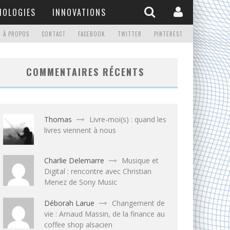
NOLOGIES
INNOVATIONS
À PROPOS
CONTACT
FACEBOOK
TWITTER
PINTEREST
COMMENTAIRES RÉCENTS
Thomas
Livre-moi(s) : quand les
livres viennent à nous
Charlie Delemarre
Musique et
Digital : rencontre avec Christian
Menez de Sony Music
Déborah Larue
Changement de
vie : Arnaud Massin, de la finance au
coffee shop alsacien