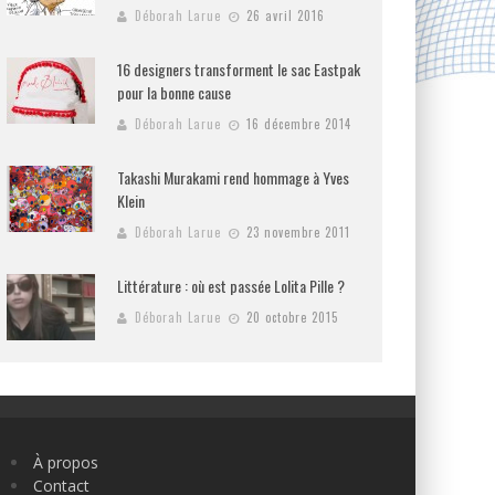
Déborah Larue
26 avril 2016
16 designers transforment le sac Eastpak
pour la bonne cause
Déborah Larue
16 décembre 2014
Takashi Murakami rend hommage à Yves
Klein
Déborah Larue
23 novembre 2011
Littérature : où est passée Lolita Pille ?
Déborah Larue
20 octobre 2015
À propos
Contact