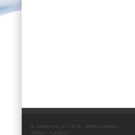
© Spanky Few 2011-2018 - Mentions légales :
rubrique "A propos"