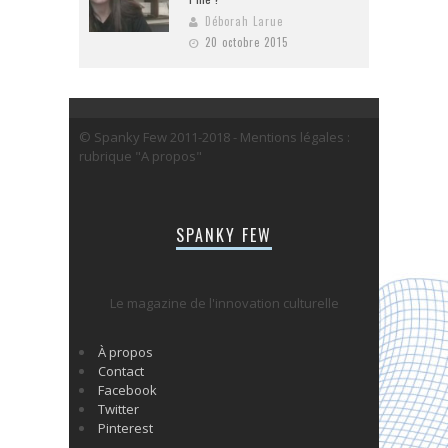
Déborah Larue
20 octobre 2015
© Spanky Few 2011-2018 - Mentions légales :
rubrique "A propos"
SPANKY FEW
Le magazine de l'innovation culturelle
À propos
Contact
Facebook
Twitter
Pinterest