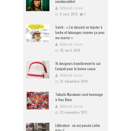
sneakeraddict
Déborah Larue
6 juin 2012
2
Salch : « j’ai dessiné un hipster à
barbe et tatouages comme ça pour
me marrer »
Déborah Larue
26 avril 2016
16 designers transforment le sac
Eastpak pour la bonne cause
Déborah Larue
16 décembre 2014
Takashi Murakami rend hommage
à Yves Klein
Déborah Larue
23 novembre 2011
Littérature : où est passée Lolita
Pille ?