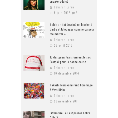
sneakeraddict
Déborah Larue
6 juin 2012
2
Salch : « j’ai dessiné un hipster à
barbe et tatouages comme ça pour
me marrer »
Déborah Larue
26 avril 2016
16 designers transforment le sac
Eastpak pour la bonne cause
Déborah Larue
16 décembre 2014
Takashi Murakami rend hommage
à Yves Klein
Déborah Larue
23 novembre 2011
Littérature : où est passée Lolita
Pille ?