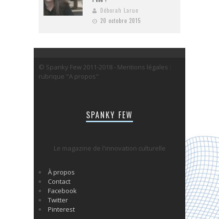
Déborah Larue
20 octobre 2015
© Spanky Few 2011-2018 - Mentions légales :
rubrique "A propos"
SPANKY FEW
Le magazine de l'innovation culturelle
À propos
Contact
Facebook
Twitter
Pinterest