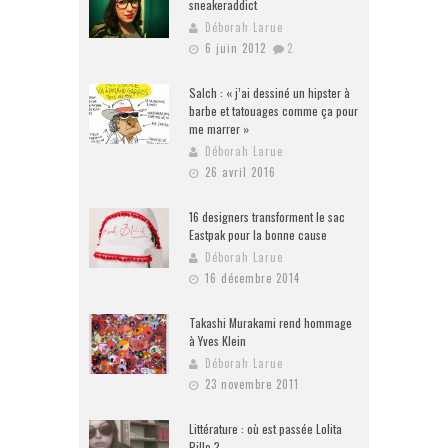
sneakeraddict
Déborah Larue
6 juin 2012
2
Salch : « j’ai dessiné un hipster à
barbe et tatouages comme ça pour
me marrer »
Déborah Larue
26 avril 2016
16 designers transforment le sac
Eastpak pour la bonne cause
Déborah Larue
16 décembre 2014
Takashi Murakami rend hommage
à Yves Klein
Déborah Larue
23 novembre 2011
Littérature : où est passée Lolita
Pille ?