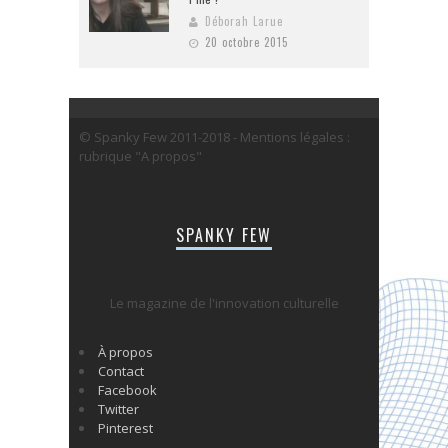
Déborah Larue
20 octobre 2015
© Spanky Few 2011-2018 - Mentions légales :
rubrique "A propos"
SPANKY FEW
Le magazine de l'innovation culturelle
À propos
Contact
Facebook
Twitter
Pinterest