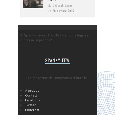
Déborah Larue
20 octobre 2015
© Spanky Few 2011-2018 - Mentions légales :
rubrique "A propos"
SPANKY FEW
Le magazine de l'innovation culturelle
À propos
Contact
Facebook
Twitter
Pinterest