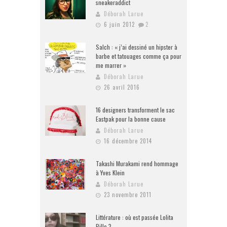
sneakeraddict
Déborah Larue
6 juin 2012
2
Salch : « j’ai dessiné un hipster à
barbe et tatouages comme ça pour
me marrer »
Déborah Larue
26 avril 2016
16 designers transforment le sac
Eastpak pour la bonne cause
Déborah Larue
16 décembre 2014
Takashi Murakami rend hommage
à Yves Klein
Déborah Larue
23 novembre 2011
Littérature : où est passée Lolita
Pille ?