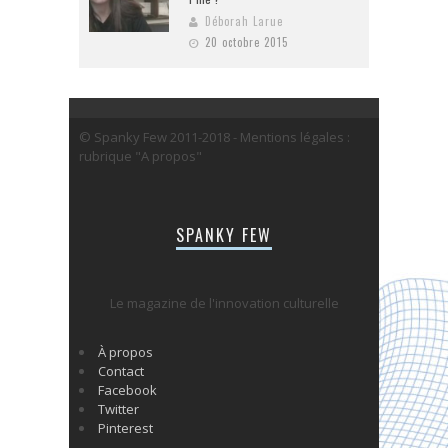
Déborah Larue
20 octobre 2015
© Spanky Few 2011-2018 - Mentions légales :
rubrique "A propos"
SPANKY FEW
Le magazine de l'innovation culturelle
À propos
Contact
Facebook
Twitter
Pinterest