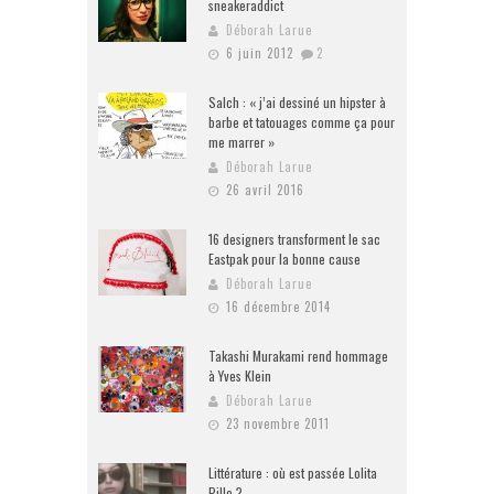
sneakeraddict
Déborah Larue
6 juin 2012
2
Salch : « j’ai dessiné un hipster à
barbe et tatouages comme ça pour
me marrer »
Déborah Larue
26 avril 2016
16 designers transforment le sac
Eastpak pour la bonne cause
Déborah Larue
16 décembre 2014
Takashi Murakami rend hommage
à Yves Klein
Déborah Larue
23 novembre 2011
Littérature : où est passée Lolita
Pille ?