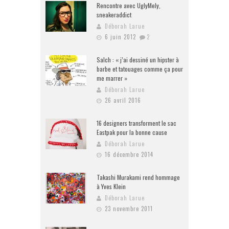
Rencontre avec UglyMely,
sneakeraddict
Déborah Larue
6 juin 2012
2
Salch : « j’ai dessiné un hipster à
barbe et tatouages comme ça pour
me marrer »
Déborah Larue
26 avril 2016
16 designers transforment le sac
Eastpak pour la bonne cause
Déborah Larue
16 décembre 2014
Takashi Murakami rend hommage
à Yves Klein
Déborah Larue
23 novembre 2011