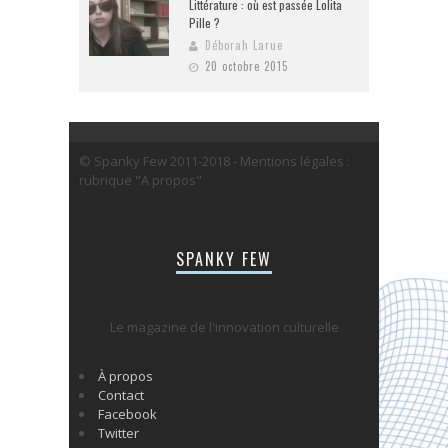
Littérature : où est passée Lolita
Pille ?
Déborah Larue
20 octobre 2015
© Spanky Few 2011-2018 - Mentions légales :
rubrique "A propos"
SPANKY FEW
Le magazine de l'innovation culturelle
À propos
Contact
Facebook
Twitter