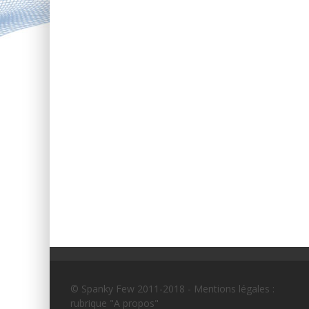
© Spanky Few 2011-2018 - Mentions légales :
rubrique "A propos"