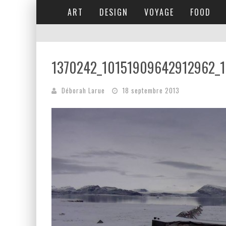
ART
DESIGN
VOYAGE
FOOD
1370242_10151909642912962_
Déborah Larue
18 septembre 2013