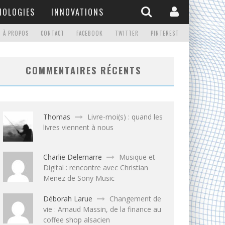
NOLOGIES
INNOVATIONS
À PROPOS
CONTACT
FACEBOOK
TWITTER
PINTEREST
COMMENTAIRES RÉCENTS
Thomas
Livre-moi(s) : quand les
livres viennent à nous
Charlie Delemarre
Musique et
Digital : rencontre avec Christian
Menez de Sony Music
Déborah Larue
Changement de
vie : Arnaud Massin, de la finance au
coffee shop alsacien