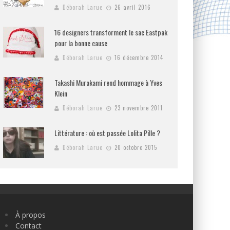
Déborah Larue
26 avril 2016
16 designers transforment le sac Eastpak
pour la bonne cause
Déborah Larue
16 décembre 2014
Takashi Murakami rend hommage à Yves
Klein
Déborah Larue
23 novembre 2011
Littérature : où est passée Lolita Pille ?
Déborah Larue
20 octobre 2015
À propos
Contact