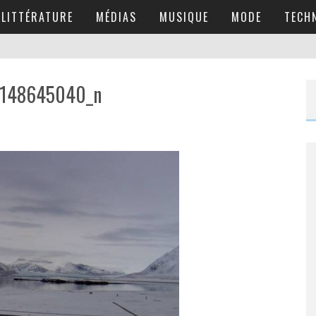
LITTÉRATURE
MÉDIAS
MUSIQUE
MODE
TECH
1148645040_n