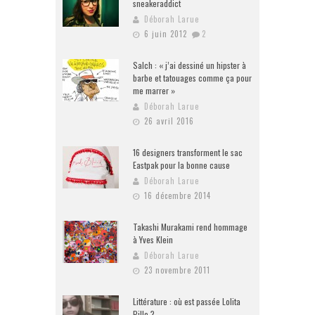
sneakeraddict
Déborah Larue
6 juin 2012
2
Salch : « j’ai dessiné un hipster à
barbe et tatouages comme ça pour
me marrer »
Déborah Larue
26 avril 2016
16 designers transforment le sac
Eastpak pour la bonne cause
Déborah Larue
16 décembre 2014
Takashi Murakami rend hommage
à Yves Klein
Déborah Larue
23 novembre 2011
Littérature : où est passée Lolita
Pille ?