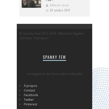
Déborah Larue
20 octobre 2015
© Spanky Few 2011-2018 - Mentions légales :
rubrique "A propos"
SPANKY FEW
Le magazine de l'innovation culturelle
À propos
Contact
Facebook
Twitter
Pinterest