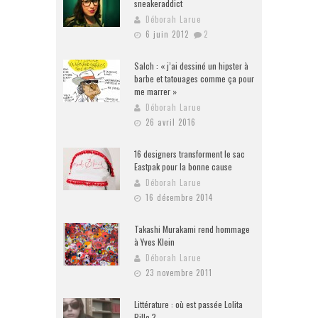
sneakeraddict
Déborah Larue
6 juin 2012
2
Salch : « j’ai dessiné un hipster à
barbe et tatouages comme ça pour
me marrer »
Déborah Larue
26 avril 2016
16 designers transforment le sac
Eastpak pour la bonne cause
Déborah Larue
16 décembre 2014
Takashi Murakami rend hommage
à Yves Klein
Déborah Larue
23 novembre 2011
Littérature : où est passée Lolita
Pille ?