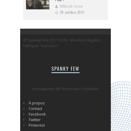
Déborah Larue
20 octobre 2015
© Spanky Few 2011-2018 - Mentions légales :
rubrique "A propos"
SPANKY FEW
Le magazine de l'innovation culturelle
À propos
Contact
Facebook
Twitter
Pinterest