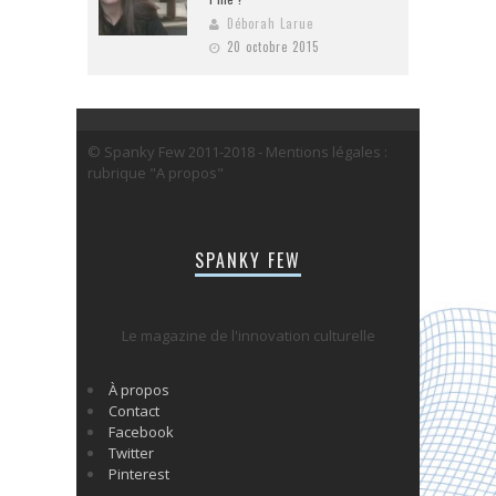
Déborah Larue
20 octobre 2015
© Spanky Few 2011-2018 - Mentions légales :
rubrique "A propos"
SPANKY FEW
Le magazine de l'innovation culturelle
À propos
Contact
Facebook
Twitter
Pinterest