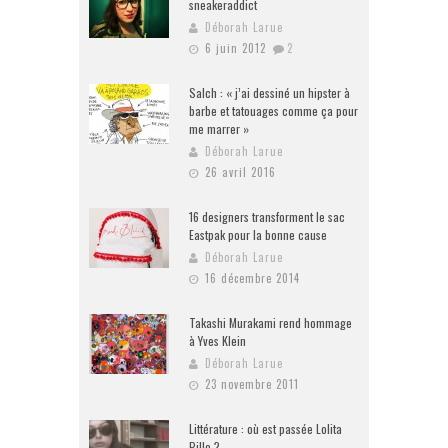
sneakeraddict
Déborah Larue
6 juin 2012
2
Salch : « j’ai dessiné un hipster à
barbe et tatouages comme ça pour
me marrer »
Déborah Larue
26 avril 2016
16 designers transforment le sac
Eastpak pour la bonne cause
Déborah Larue
16 décembre 2014
Takashi Murakami rend hommage
à Yves Klein
Déborah Larue
23 novembre 2011
Littérature : où est passée Lolita
Pille ?