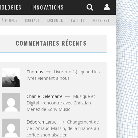
NOLOGIES
INNOVATIONS
À PROPOS
CONTACT
FACEBOOK
TWITTER
PINTEREST
COMMENTAIRES RÉCENTS
Thomas
Livre-moi(s) : quand les
livres viennent à nous
Charlie Delemarre
Musique et
Digital : rencontre avec Christian
Menez de Sony Music
Déborah Larue
Changement de
vie : Arnaud Massin, de la finance au
coffee shop alsacien