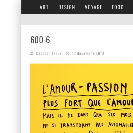
ART
DESIGN
VOYAGE
FOOD
600-6
Déborah Larue
13 décembre 2013