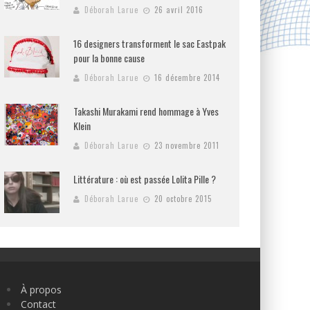
Déborah Larue
26 avril 2016
16 designers transforment le sac Eastpak
pour la bonne cause
Déborah Larue
16 décembre 2014
Takashi Murakami rend hommage à Yves
Klein
Déborah Larue
23 novembre 2011
Littérature : où est passée Lolita Pille ?
Déborah Larue
20 octobre 2015
À propos
Contact