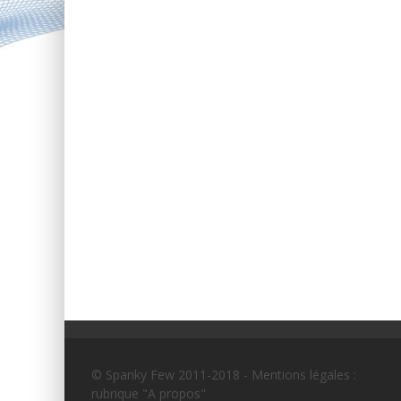
© Spanky Few 2011-2018 - Mentions légales :
rubrique "A propos"