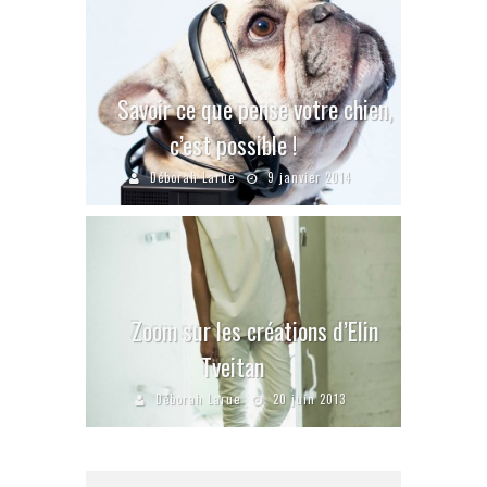
Savoir ce que pense votre chien,
c’est possible !
Déborah Larue
9 janvier 2014
Zoom sur les créations d’Elin
Tveitan
Déborah Larue
20 juin 2013