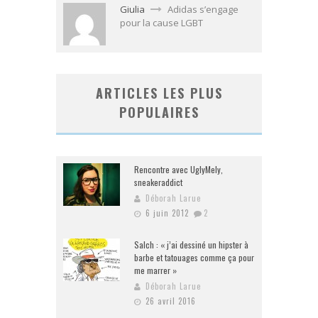
Giulia
Adidas s’engage
pour la cause LGBT
ARTICLES LES PLUS
POPULAIRES
Rencontre avec UglyMely,
sneakeraddict
Déborah Larue
6 juin 2012
2
Salch : « j’ai dessiné un hipster à
barbe et tatouages comme ça pour
me marrer »
Déborah Larue
26 avril 2016