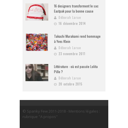
16 designers transforment le sac
Eastpak pour la bonne cause
Déborah Larue
16 décembre 2014
Takashi Murakami rend hommage
à Yves Klein
Déborah Larue
23 novembre 2011
Littérature : où est passée Lolita
Pille ?
Déborah Larue
20 octobre 2015
© Spanky Few 2011-2018 - Mentions légales :
rubrique "A propos"