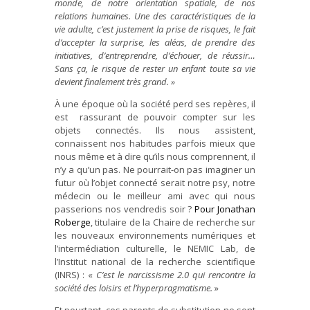
monde, de notre orientation spatiale, de nos
relations humaines. Une des caractéristiques de la
vie adulte, c’est justement la prise de risques, le fait
d’accepter la surprise, les aléas, de prendre des
initiatives, d’entreprendre, d’échouer, de réussir…
Sans ça, le risque de rester un enfant toute sa vie
devient finalement très grand. »
À une époque où la société perd ses repères, il
est rassurant de pouvoir compter sur les
objets connectés. Ils nous assistent,
connaissent nos habitudes parfois mieux que
nous même et à dire qu’ils nous comprennent, il
n’y a qu’un pas. Ne pourrait-on pas imaginer un
futur où l’objet connecté serait notre psy, notre
médecin ou le meilleur ami avec qui nous
passerions nos vendredis soir ?
Pour Jonathan
Roberge
, titulaire de la Chaire de recherche sur
les nouveaux environnements numériques et
l’intermédiation culturelle, le NEMIC Lab, de
l’Institut national de la recherche scientifique
(INRS) : «
C’est le narcissisme 2.0 qui rencontre la
société des loisirs et l’hyperpragmatisme.
»
Et pourtant, ces parents de substitution ne sont