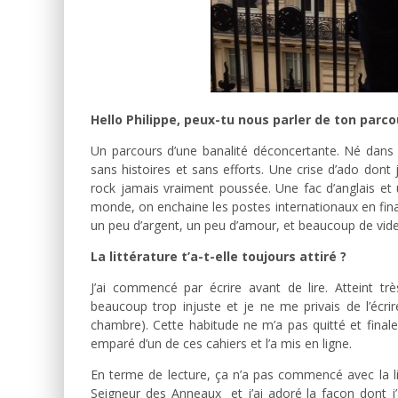
Hello Philippe, peux-tu nous parler de ton parco
Un parcours d’une banalité déconcertante. Né dans 
sans histoires et sans efforts. Une crise d’ado dont 
rock jamais vraiment poussée. Une fac d’anglais e
monde, on enchaine les postes internationaux en fina
un peu d’argent, un peu d’amour, et beaucoup de vide
La littérature t’a-t-elle toujours attiré ?
J’ai commencé par écrire avant de lire. Atteint t
beaucoup trop injuste et je ne me privais de l’écri
chambre). Cette habitude ne m’a pas quitté et fina
emparé d’un de ces cahiers et l’a mis en ligne.
En terme de lecture, ça n’a pas commencé avec la li
Seigneur des Anneaux et j’ai adoré la façon dont j’a