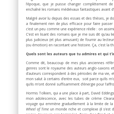
l’époque, que je puisse changer complètement de m
enchaîné les romans médiévaux fantastiques avant d’
Malgré avoir lu depuis des essais et des thèses, je d
a finalement rien de plus efficace pour faire pas
c’est un peu comme une expérience réelle : on assimil
C’est en lisant des romans que je me suis dit qu’au lieu
plus judicieux (et plus amusant) de fournir au lecteu
(ou émotion) en racontant une histoire. Ça, c’est la t
Quels sont les auteurs que tu admires et qui t’i
Comme dit, beaucoup de mes plus anciennes référe
genres sont le royaume des auteurs anglo-saxons et j
d’auteurs correspondent à des périodes de ma vie, et
mon salut à certains d’entre eux, soit parce qu’ils m’
qu’ils m’ont donné suffisamment d’énergie pour l’affro
Hormis Tolkien, qui a une place à part, David Edding
mon adolescence, avec les tubes de crème Cleara
voyage qui emmène graduellement à la limite de la
Wheel of Time
un monde riche et complexe (il s’est d