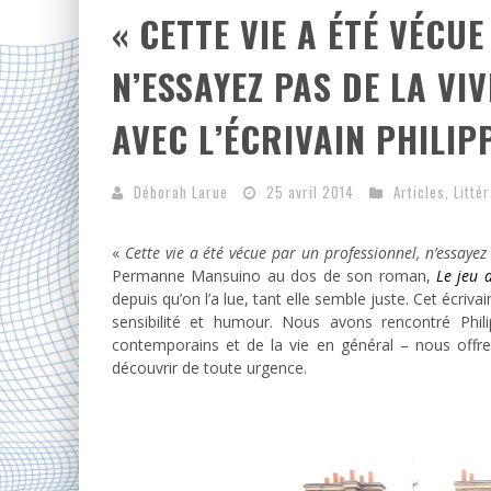
« CETTE VIE A ÉTÉ VÉCU
N’ESSAYEZ PAS DE LA V
AVEC L’ÉCRIVAIN PHILI
Déborah Larue
25 avril 2014
Articles
,
Litté
«
Cette vie a été vécue par un professionnel, n’essayez
Permanne Mansuino au dos de son roman,
Le jeu d
depuis qu’on l’a lue, tant elle semble juste. Cet écriv
sensibilité et humour. Nous avons rencontré Phi
contemporains et de la vie en général – nous offre s
découvrir de toute urgence.