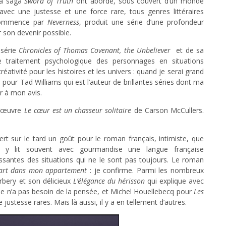
sa saga
Sword of Truth
ont abordé, sous couvert d’un monde
vec une justesse et une force rare, tous genres littéraires
i commence par
Neverness
, produit une série d’une profondeur
r son devenir possible.
 série
Chronicles of Thomas Covenant, the Unbeliever
et de sa
traitement psychologique des personnages en situations
ativité pour les histoires et les univers : quand je serai grand
 pour Tad Williams qui est l’auteur de brillantes séries dont ma
r à mon avis.
-d’œuvre
Le cœur est un chasseur solitaire
de Carson McCullers.
rt sur le tard un goût pour le roman français, intimiste, que
On y lit souvent avec gourmandise une langue française
essantes des situations qui ne le sont pas toujours. Le roman
 part dans mon appartement
: je confirme. Parmi les nombreux
rbery et son délicieux
L’élégance du hérisson
qui explique avec
vie n’a pas besoin de la pensée, et Michel Houellebecq pour
Les
e justesse rares. Mais là aussi, il y a en tellement d’autres.