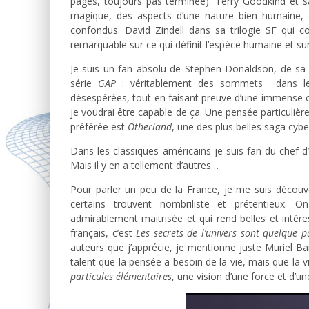
pages, toujours pas terminée). Terry Goodkind et 
magique, des aspects d’une nature bien humaine, a
confondus. David Zindell dans sa trilogie SF qu
remarquable sur ce qui définit l’espèce humaine et su
Je suis un fan absolu de Stephen Donaldson, de sa
série
GAP
: véritablement des sommets dans le 
désespérées, tout en faisant preuve d’une immense cré
je voudrai être capable de ça. Une pensée particulière
préférée est
Otherland
, une des plus belles saga cybe
Dans les classiques américains je suis fan du chef
Mais il y en a tellement d’autres…
Pour parler un peu de la France, je me suis découve
certains trouvent nombriliste et prétentieux. 
admirablement maitrisée et qui rend belles et intér
français, c’est
Les secrets de l’univers sont quelque
auteurs que j’apprécie, je mentionne juste Muriel Ba
talent que la pensée a besoin de la vie, mais que la 
particules élémentaires
, une vision d’une force et d’un