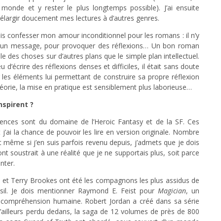
onde et y rester le plus longtemps possible). J’ai ensuite
élargir doucement mes lectures à d’autres genres.
ois confesser mon amour inconditionnel pour les romans : il n’y
ser un message, pour provoquer des réflexions… Un bon roman
e des choses sur d’autres plans que le simple plan intellectuel.
 d’écrire des réflexions denses et difficiles, il était sans doute
r les éléments lui permettant de construire sa propre réflexion
héorie, la mise en pratique est sensiblement plus laborieuse…
nspirent ?
nces sont du domaine de l’Heroic Fantasy et de la SF. Ces
’ai la chance de pouvoir les lire en version originale. Nombre
 même si j’en suis parfois revenu depuis, j’admets que je dois
ont soustrait à une réalité que je ne supportais plus, soit parce
nter.
s et Terry Brookes ont été les compagnons les plus assidus de
sil. Je dois mentionner Raymond E. Feist pour
Magician
, un
 compréhension humaine. Robert Jordan a créé dans sa série
’ailleurs perdu dedans, la saga de 12 volumes de près de 800