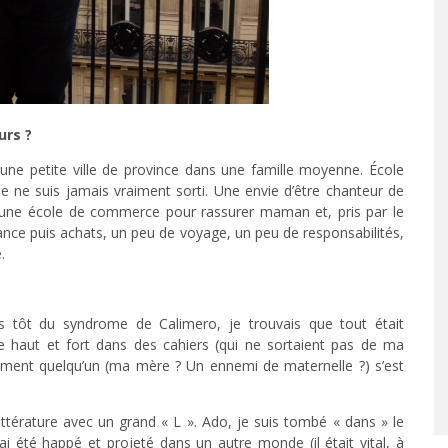
urs ?
une petite ville de province dans une famille moyenne. École
je ne suis jamais vraiment sorti. Une envie d’être chanteur de
t une école de commerce pour rassurer maman et, pris par le
nce puis achats, un peu de voyage, un peu de responsabilités,
.
rès tôt du syndrome de Calimero, je trouvais que tout était
re haut et fort dans des cahiers (qui ne sortaient pas de ma
lement quelqu’un (ma mère ? Un ennemi de maternelle ?) s’est
ttérature avec un grand « L ». Ado, je suis tombé « dans » le
i été happé et projeté dans un autre monde (il était vital, à