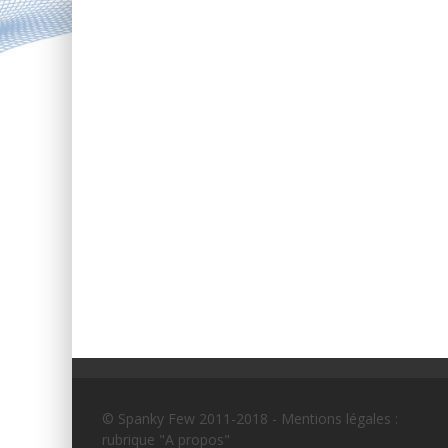
© Spanky Few 2011-2018 - Mentions légales :
rubrique "A propos"