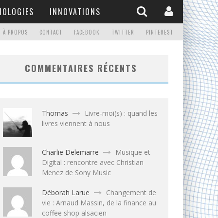
NOLOGIES
INNOVATIONS
À PROPOS
CONTACT
FACEBOOK
TWITTER
PINTEREST
COMMENTAIRES RÉCENTS
Thomas
Livre-moi(s) : quand les
livres viennent à nous
Charlie Delemarre
Musique et
Digital : rencontre avec Christian
Menez de Sony Music
Déborah Larue
Changement de
vie : Arnaud Massin, de la finance au
coffee shop alsacien