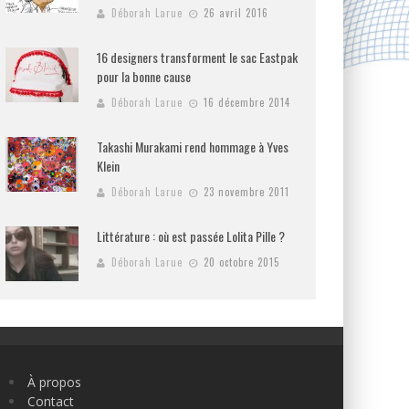
Déborah Larue
26 avril 2016
16 designers transforment le sac Eastpak
pour la bonne cause
Déborah Larue
16 décembre 2014
Takashi Murakami rend hommage à Yves
Klein
Déborah Larue
23 novembre 2011
Littérature : où est passée Lolita Pille ?
Déborah Larue
20 octobre 2015
À propos
Contact