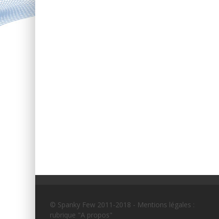
© Spanky Few 2011-2018 - Mentions légales :
rubrique "A propos"