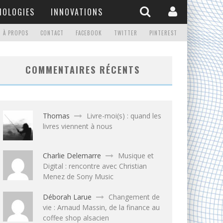
NOLOGIES
INNOVATIONS
À PROPOS
CONTACT
FACEBOOK
TWITTER
PINTEREST
COMMENTAIRES RÉCENTS
Thomas
Livre-moi(s) : quand les
livres viennent à nous
Charlie Delemarre
Musique et
Digital : rencontre avec Christian
Menez de Sony Music
Déborah Larue
Changement de
vie : Arnaud Massin, de la finance au
coffee shop alsacien