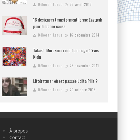
Déborah Larue
26 avril 2016
16 designers transforment le sac Eastpak
pour la bonne cause
Déborah Larue
16 décembre 2014
Takashi Murakami rend hommage à Yves
Klein
Déborah Larue
23 novembre 2011
Littérature : où est passée Lolita Pille ?
Déborah Larue
20 octobre 2015
À propos
Contact