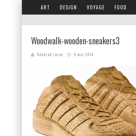
ART
DESIGN
VOYAGE
FOOD
Woodwalk-wooden-sneakers3
Déborah Larue
9 mai 2014