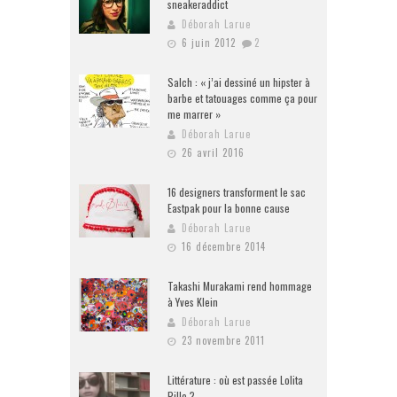
sneakeraddict
Déborah Larue
6 juin 2012
2
Salch : « j’ai dessiné un hipster à
barbe et tatouages comme ça pour
me marrer »
Déborah Larue
26 avril 2016
16 designers transforment le sac
Eastpak pour la bonne cause
Déborah Larue
16 décembre 2014
Takashi Murakami rend hommage
à Yves Klein
Déborah Larue
23 novembre 2011
Littérature : où est passée Lolita
Pille ?