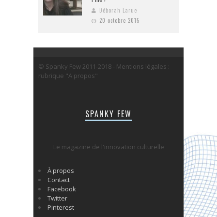
Déborah Larue
20 octobre 2015
© Spanky Few 2011-2018 - Mentions légales :
rubrique "A propos"
SPANKY FEW
Le magazine de l'innovation culturelle
À propos
Contact
Facebook
Twitter
Pinterest