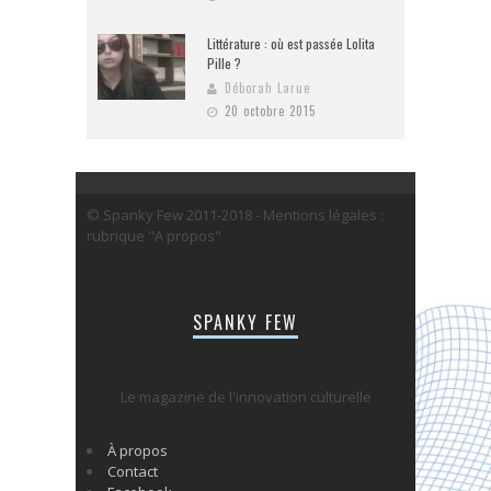
Littérature : où est passée Lolita
Pille ?
Déborah Larue
20 octobre 2015
© Spanky Few 2011-2018 - Mentions légales :
rubrique "A propos"
SPANKY FEW
Le magazine de l'innovation culturelle
À propos
Contact