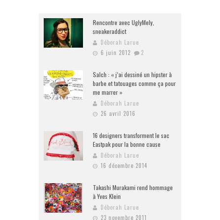
Rencontre avec UglyMely,
sneakeraddict
Déborah Larue
6 juin 2012
2
Salch : « j’ai dessiné un hipster à
barbe et tatouages comme ça pour
me marrer »
Déborah Larue
26 avril 2016
16 designers transforment le sac
Eastpak pour la bonne cause
Déborah Larue
16 décembre 2014
Takashi Murakami rend hommage
à Yves Klein
Déborah Larue
23 novembre 2011