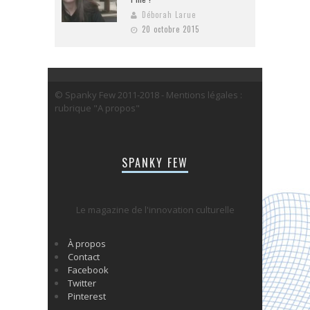
Déborah Larue
20 octobre 2015
© Spanky Few 2011-2018 - Mentions légales :
rubrique "A propos"
SPANKY FEW
Le magazine de l'innovation culturelle
À propos
Contact
Facebook
Twitter
Pinterest