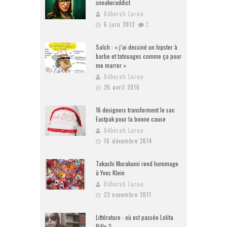
sneakeraddict
Déborah Larue
6 juin 2012
2
Salch : « j’ai dessiné un hipster à
barbe et tatouages comme ça pour
me marrer »
Déborah Larue
26 avril 2016
16 designers transforment le sac
Eastpak pour la bonne cause
Déborah Larue
16 décembre 2014
Takashi Murakami rend hommage
à Yves Klein
Déborah Larue
23 novembre 2011
Littérature : où est passée Lolita
Pille ?