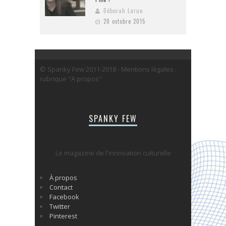
Déborah Larue
20 octobre 2015
© Spanky Few 2011-2018 - Mentions légales :
rubrique "A propos"
SPANKY FEW
Le magazine de l'innovation culturelle
À propos
Contact
Facebook
Twitter
Pinterest