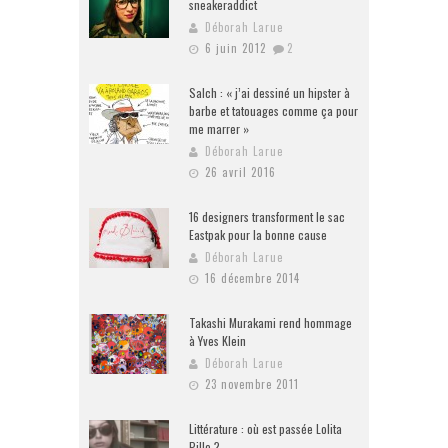
sneakeraddict
Déborah Larue
6 juin 2012
2
Salch : « j’ai dessiné un hipster à
barbe et tatouages comme ça pour
me marrer »
Déborah Larue
26 avril 2016
16 designers transforment le sac
Eastpak pour la bonne cause
Déborah Larue
16 décembre 2014
Takashi Murakami rend hommage
à Yves Klein
Déborah Larue
23 novembre 2011
Littérature : où est passée Lolita
Pille ?