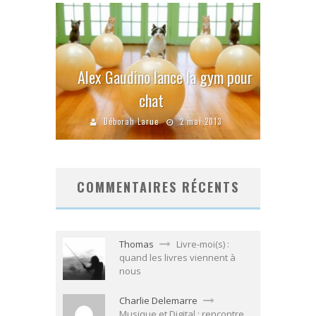
Alex Gaudino lance la gym pour
chat
Déborah Larue
2 mai 2013
COMMENTAIRES RÉCENTS
Thomas
Livre-moi(s) :
quand les livres viennent à
nous
Charlie Delemarre
Musique et Digital : rencontre