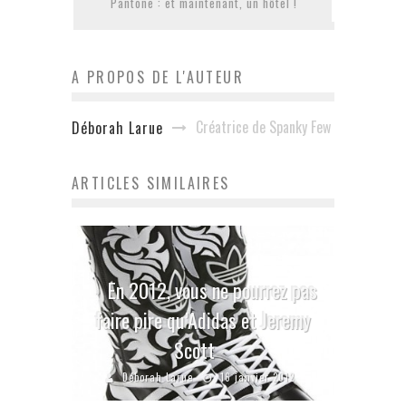
Pantone : et maintenant, un hôtel !
A PROPOS DE L'AUTEUR
Créatrice de Spanky Few
Déborah Larue
ARTICLES SIMILAIRES
En 2012, vous ne pourrez pas
faire pire qu’Adidas et Jeremy
Scott
Déborah Larue
16 janvier 2012