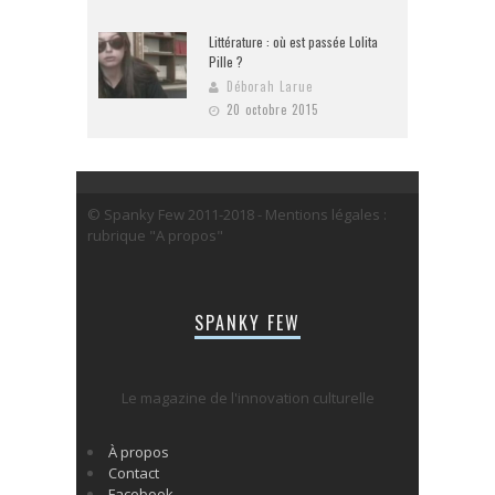
Littérature : où est passée Lolita
Pille ?
Déborah Larue
20 octobre 2015
© Spanky Few 2011-2018 - Mentions légales :
rubrique "A propos"
SPANKY FEW
Le magazine de l'innovation culturelle
À propos
Contact
Facebook