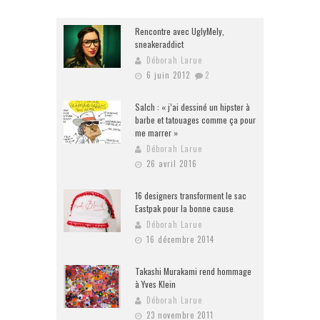
Rencontre avec UglyMely,
sneakeraddict
Déborah Larue
6 juin 2012
2
Salch : « j’ai dessiné un hipster à
barbe et tatouages comme ça pour
me marrer »
Déborah Larue
26 avril 2016
16 designers transforment le sac
Eastpak pour la bonne cause
Déborah Larue
16 décembre 2014
Takashi Murakami rend hommage
à Yves Klein
Déborah Larue
23 novembre 2011