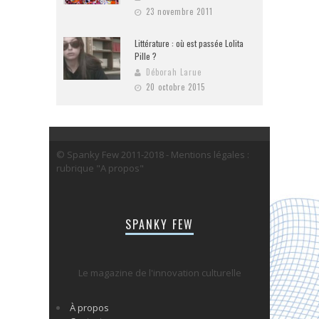
23 novembre 2011
Littérature : où est passée Lolita
Pille ?
Déborah Larue
20 octobre 2015
© Spanky Few 2011-2018 - Mentions légales :
rubrique "A propos"
SPANKY FEW
Le magazine de l'innovation culturelle
À propos