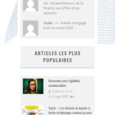
vie : Arnaud Massin, de la
finance au coffee shop
alsacien
Giulia
Adidas s’engage
pour la cause LGBT
ARTICLES LES PLUS
POPULAIRES
Rencontre avec UglyMely,
sneakeraddict
Déborah Larue
6 juin 2012
2
Salch : « j’ai dessiné un hipster à
barbe et tatouages comme ça pour