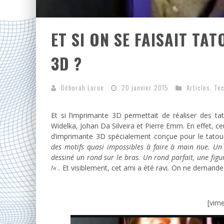
ET SI ON SE FAISAIT TA
3D ?
Déborah Larue
20 janvier 2015
Articles
,
Tec
Et si l’imprimante 3D permettait de réaliser des tato
Widelka, Johan Da Silveira et Pierre Emm. En effet, c
d’imprimante 3D spécialement conçue pour le tato
des motifs quasi impossibles à faire à main nue.
Un 
dessiné un rond sur le bras. Un rond parfait, une figu
!
« .
Et visiblement, cet ami a été ravi
.
On ne demande q
[vim