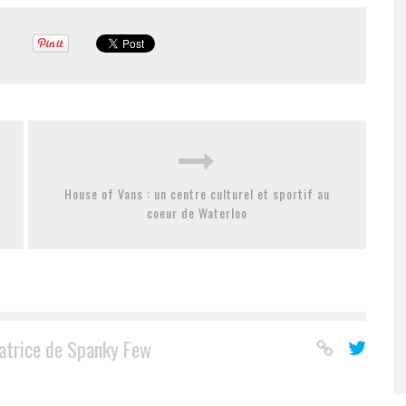
House of Vans : un centre culturel et sportif au
coeur de Waterloo
atrice de Spanky Few