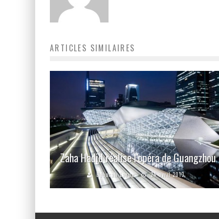
ARTICLES SIMILAIRES
Zaha Hadid réalise l’opéra de Guangzhou
Déborah Larue
24 avril 2013