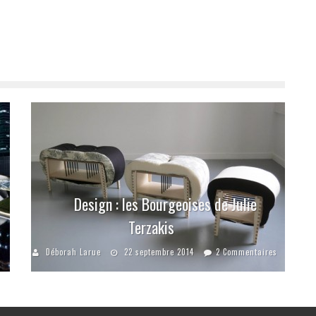
Design : les Bourgeoises de Julie
Terzakis
Déborah Larue
22 septembre 2014
2 Commentaires