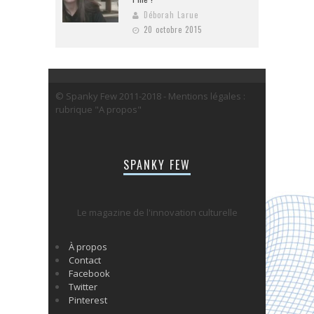
Déborah Larue
20 octobre 2015
© Spanky Few 2011-2018 - Mentions légales :
rubrique "A propos"
SPANKY FEW
Le magazine de l'innovation culturelle
À propos
Contact
Facebook
Twitter
Pinterest