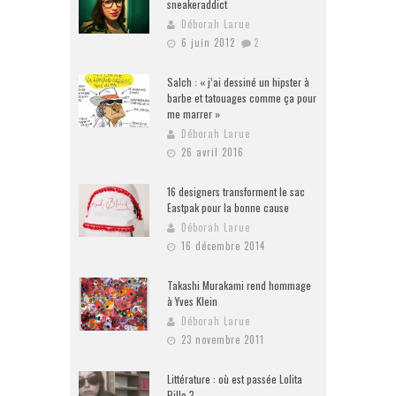
sneakeraddict
Déborah Larue
6 juin 2012
2
Salch : « j’ai dessiné un hipster à
barbe et tatouages comme ça pour
me marrer »
Déborah Larue
26 avril 2016
16 designers transforment le sac
Eastpak pour la bonne cause
Déborah Larue
16 décembre 2014
Takashi Murakami rend hommage
à Yves Klein
Déborah Larue
23 novembre 2011
Littérature : où est passée Lolita
Pille ?