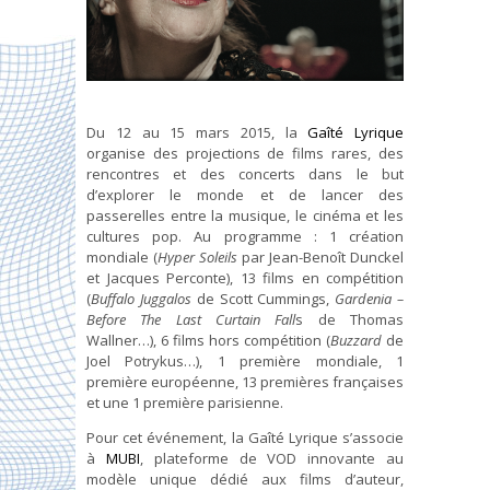
Du 12 au 15 mars 2015, la
Gaîté Lyrique
organise des projections de films rares, des
rencontres et des concerts dans le but
d’explorer le monde et de lancer des
passerelles entre la musique, le cinéma et les
cultures pop. Au programme : 1 création
mondiale (
Hyper Soleils
par Jean-Benoît Dunckel
et Jacques Perconte), 13 films en compétition
(
Buffalo Juggalos
de Scott Cummings,
Gardenia –
Before The Last Curtain Fall
s de Thomas
Wallner…), 6 films hors compétition (
Buzzard
de
Joel Potrykus…), 1 première mondiale, 1
première européenne, 13 premières françaises
et une 1 première parisienne.
Pour cet événement, la Gaîté Lyrique s’associe
à
MUBI
, plateforme de VOD innovante au
modèle unique dédié aux films d’auteur,