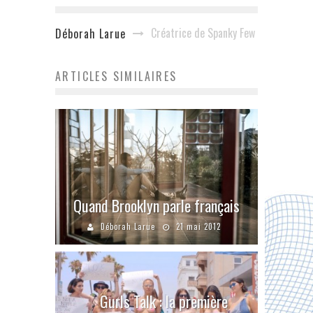
Créatrice de Spanky Few
Déborah Larue
ARTICLES SIMILAIRES
Quand Brooklyn parle français
Déborah Larue
21 mai 2012
Gurls Talk : la première