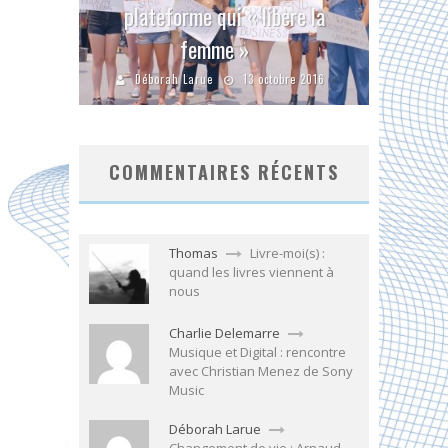
plateforme qui « libère la
femme »
Déborah Larue
13 octobre 2016
COMMENTAIRES RÉCENTS
Thomas
Livre-moi(s) :
quand les livres viennent à
nous
Charlie Delemarre
Musique et Digital : rencontre
avec Christian Menez de Sony
Music
Déborah Larue
Changement de vie : Arnaud