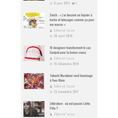
6 juin 2012
2
Salch : « j’ai dessiné un hipster à
barbe et tatouages comme ça pour
me marrer »
Déborah Larue
26 avril 2016
16 designers transforment le sac
Eastpak pour la bonne cause
Déborah Larue
16 décembre 2014
Takashi Murakami rend hommage
à Yves Klein
Déborah Larue
23 novembre 2011
Littérature : où est passée Lolita
Pille ?
Déborah Larue