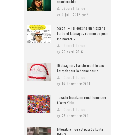
sneakeraddict
Déborah Larue
6 juin 2012
2
Salch : « j’ai dessiné un hipster à
barbe et tatouages comme ça pour
me marrer »
Déborah Larue
26 avril 2016
16 designers transforment le sac
Eastpak pour la bonne cause
Déborah Larue
16 décembre 2014
Takashi Murakami rend hommage
à Yves Klein
Déborah Larue
23 novembre 2011
Littérature : où est passée Lolita
Pille ?