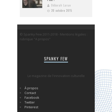
Déborah Larue
20 octobre 2015
© Spanky Few 2011-2018 - Mentions légales :
rubrique "A propos"
SPANKY FEW
Le magazine de l'innovation culturelle
À propos
Contact
Facebook
Twitter
Pinterest