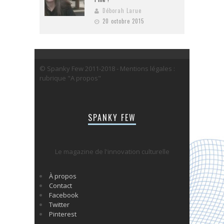
Déborah Larue
20 octobre 2015
© Spanky Few 2011-2018 - Mentions légales :
rubrique "A propos"
SPANKY FEW
Le magazine de l'innovation culturelle
À propos
Contact
Facebook
Twitter
Pinterest