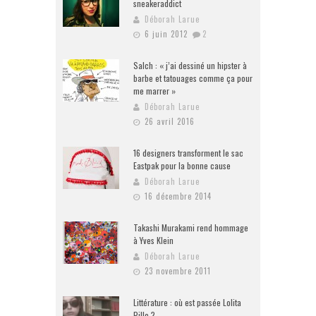
sneakeraddict
Déborah Larue
6 juin 2012
2
Salch : « j’ai dessiné un hipster à
barbe et tatouages comme ça pour
me marrer »
Déborah Larue
26 avril 2016
16 designers transforment le sac
Eastpak pour la bonne cause
Déborah Larue
16 décembre 2014
Takashi Murakami rend hommage
à Yves Klein
Déborah Larue
23 novembre 2011
Littérature : où est passée Lolita
Pille ?