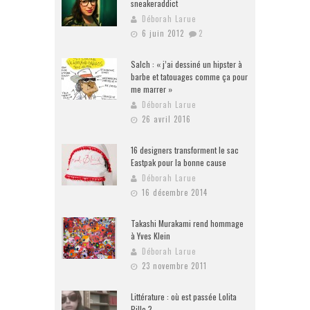
sneakeraddict
Déborah Larue
6 juin 2012
2
Salch : « j’ai dessiné un hipster à
barbe et tatouages comme ça pour
me marrer »
Déborah Larue
26 avril 2016
16 designers transforment le sac
Eastpak pour la bonne cause
Déborah Larue
16 décembre 2014
Takashi Murakami rend hommage
à Yves Klein
Déborah Larue
23 novembre 2011
Littérature : où est passée Lolita
Pille ?