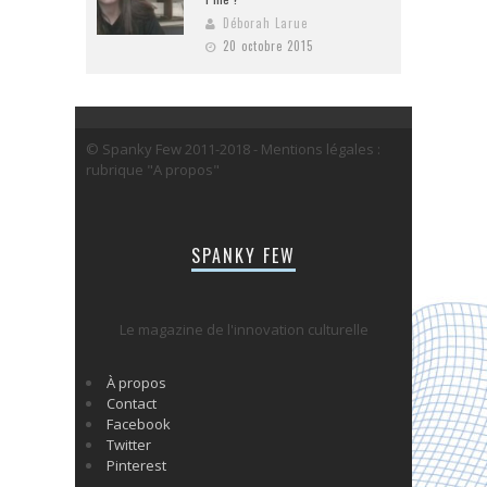
Déborah Larue
20 octobre 2015
© Spanky Few 2011-2018 - Mentions légales :
rubrique "A propos"
SPANKY FEW
Le magazine de l'innovation culturelle
À propos
Contact
Facebook
Twitter
Pinterest