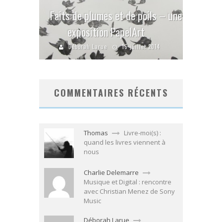
Faits de plumes et de poils – une
exposition PapelArt
Déborah Larue
16 juillet 2014
COMMENTAIRES RÉCENTS
Thomas
Livre-moi(s) :
quand les livres viennent à
nous
Charlie Delemarre
Musique et Digital : rencontre
avec Christian Menez de Sony
Music
Déborah Larue