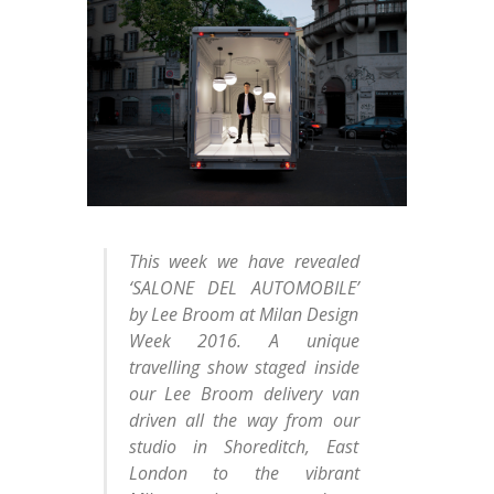
This week we have revealed
‘SALONE DEL AUTOMOBILE’
by Lee Broom at Milan Design
Week 2016. A unique
travelling show staged inside
our Lee Broom delivery van
driven all the way from our
studio in Shoreditch, East
London to the vibrant