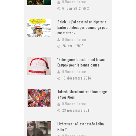
Déborah Larue
6 juin 2012
2
Salch : « j’ai dessiné un hipster à
barbe et tatouages comme ça pour
me marrer »
Déborah Larue
26 avril 2016
16 designers transforment le sac
Eastpak pour la bonne cause
Déborah Larue
16 décembre 2014
Takashi Murakami rend hommage
à Yves Klein
Déborah Larue
23 novembre 2011
Littérature : où est passée Lolita
Pille ?