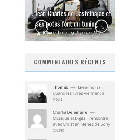
Jean-Charles de Castelbajac et
ses potes font du tuning
Déborah Larue
9 janvier 2012
COMMENTAIRES RÉCENTS
Thomas
Livre-moi(s) :
quand les livres viennent à
nous
Charlie Delemarre
Musique et Digital : rencontre
avec Christian Menez de Sony
Music