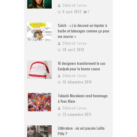
Déborah Larue
6 juin 2012
2
Salch : « j’ai dessiné un hipster à
barbe et tatouages comme ça pour
me marrer »
Déborah Larue
26 avril 2016
16 designers transforment le sac
Eastpak pour la bonne cause
Déborah Larue
16 décembre 2014
Takashi Murakami rend hommage
à Yves Klein
Déborah Larue
23 novembre 2011
Littérature : où est passée Lolita
Pille ?