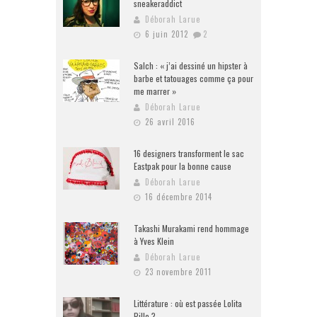
sneakeraddict
Déborah Larue
6 juin 2012
2
Salch : « j’ai dessiné un hipster à
barbe et tatouages comme ça pour
me marrer »
Déborah Larue
26 avril 2016
16 designers transforment le sac
Eastpak pour la bonne cause
Déborah Larue
16 décembre 2014
Takashi Murakami rend hommage
à Yves Klein
Déborah Larue
23 novembre 2011
Littérature : où est passée Lolita
Pille ?