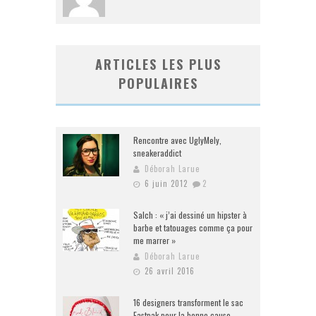
ARTICLES LES PLUS
POPULAIRES
Rencontre avec UglyMely,
sneakeraddict
Déborah Larue
6 juin 2012
2
Salch : « j’ai dessiné un hipster à
barbe et tatouages comme ça pour
me marrer »
Déborah Larue
26 avril 2016
16 designers transforment le sac
Eastpak pour la bonne cause