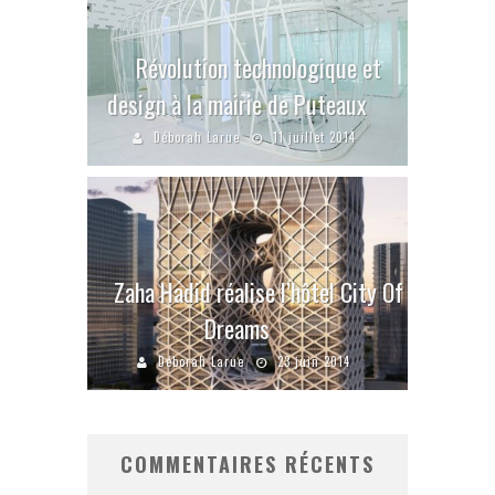
Révolution technologique et
design à la mairie de Puteaux
Déborah Larue
11 juillet 2014
Zaha Hadid réalise l’hôtel City Of
Dreams
Déborah Larue
23 juin 2014
COMMENTAIRES RÉCENTS