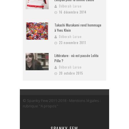
Déborah Larue
16 décembre 2014
Takashi Murakami rend hommage
à Yves Klein
Déborah Larue
23 novembre 2011
Littérature : où est passée Lolita
Pille ?
Déborah Larue
20 octobre 2015
© Spanky Few 2011-2018 - Mentions légales :
rubrique "A propos"
SPANKY FEW