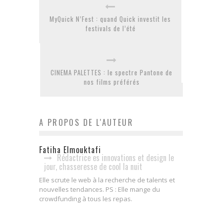
MyQuick N’Fest : quand Quick investit les
festivals de l’été
CINEMA PALETTES : le spectre Pantone de
nos films préférés
A PROPOS DE L'AUTEUR
Fatiha Elmouktafi
Rédactrice es innovations et design le
jour, chasseresse de cool la nuit
Elle scrute le web à la recherche de talents et
nouvelles tendances. PS : Elle mange du
crowdfunding à tous les repas.