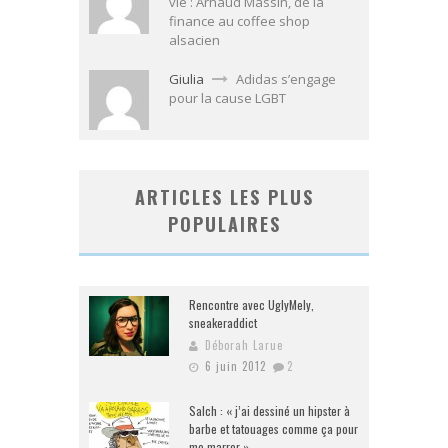
vie : Arnaud Massin, de la
finance au coffee shop
alsacien
Giulia
Adidas s’engage
pour la cause LGBT
ARTICLES LES PLUS
POPULAIRES
Rencontre avec UglyMely,
sneakeraddict
Déborah Larue
6 juin 2012
2
Salch : « j’ai dessiné un hipster à
barbe et tatouages comme ça pour
me marrer »