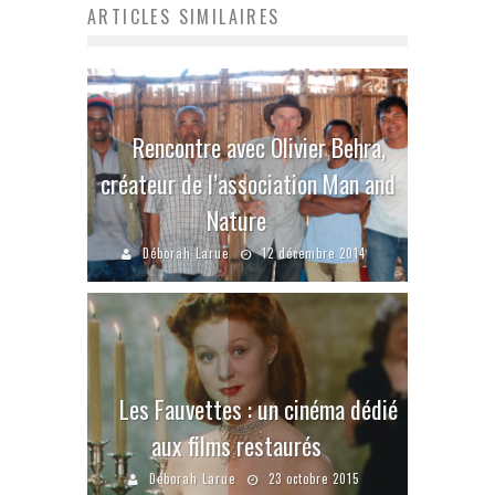
ARTICLES SIMILAIRES
Rencontre avec Olivier Behra,
créateur de l’association Man and
Nature
Déborah Larue
12 décembre 2014
Les Fauvettes : un cinéma dédié
aux films restaurés
Déborah Larue
23 octobre 2015