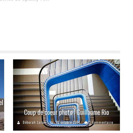
el
Coup de coeur photo : Guillaume Rio
Déborah Larue
22 octobre 2014
1 Commentaire