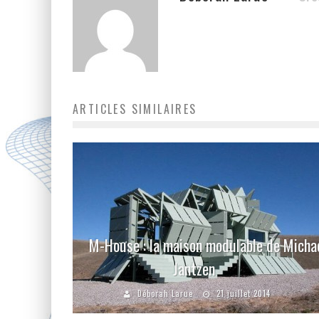
ARTICLES SIMILAIRES
M-House : la maison modulable de Micha
Jantzen
Déborah Larue
21 juillet 2014