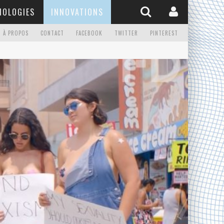
NOLOGIES
INNOVATIONS
À PROPOS
CONTACT
FACEBOOK
TWITTER
PINTEREST