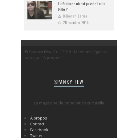
Littérature : où est passée Lolita
Pille ?
Déborah Larue
20 octobre 2015
© Spanky Few 2011-2018 - Mentions légales :
rubrique "A propos"
SPANKY FEW
Le magazine de l'innovation culturelle
À propos
Contact
Facebook
Twitter