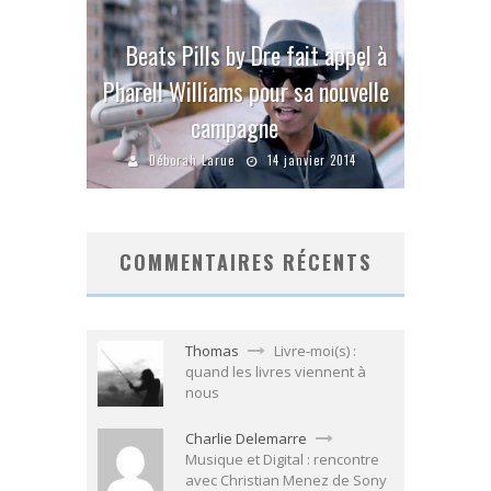
Beats Pills by Dre fait appel à
Pharell Williams pour sa nouvelle
campagne
Déborah Larue
14 janvier 2014
COMMENTAIRES RÉCENTS
Thomas
Livre-moi(s) :
quand les livres viennent à
nous
Charlie Delemarre
Musique et Digital : rencontre
avec Christian Menez de Sony