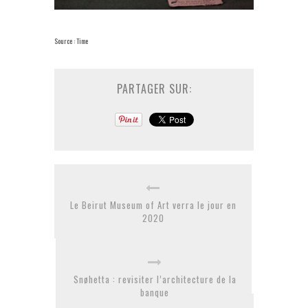
Source : Time
PARTAGER SUR:
Le Beirut Museum of Art verra le jour en
2020
Snøhetta : revisiter l’architecture de la
banque