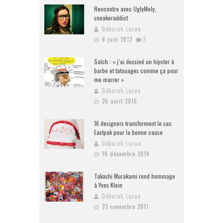
Rencontre avec UglyMely,
sneakeraddict
Déborah Larue
6 juin 2012
2
Salch : « j’ai dessiné un hipster à
barbe et tatouages comme ça pour
me marrer »
Déborah Larue
26 avril 2016
16 designers transforment le sac
Eastpak pour la bonne cause
Déborah Larue
16 décembre 2014
Takashi Murakami rend hommage
à Yves Klein
Déborah Larue
23 novembre 2011