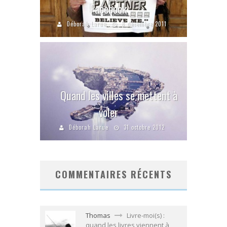
Facebook
Déborah Larue
8 décembre 2011
Quand les villes se mettent à
voler
Déborah Larue
31 octobre 2012
COMMENTAIRES RÉCENTS
Thomas
Livre-moi(s) :
quand les livres viennent à