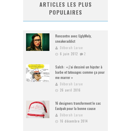
ARTICLES LES PLUS
POPULAIRES
Rencontre avec UglyMely,
sneakeraddict
Déborah Larue
6 juin 2012
2
Salch : « j’ai dessiné un hipster à
barbe et tatouages comme ça pour
me marrer »
Déborah Larue
26 avril 2016
16 designers transforment le sac
Eastpak pour la bonne cause
Déborah Larue
16 décembre 2014