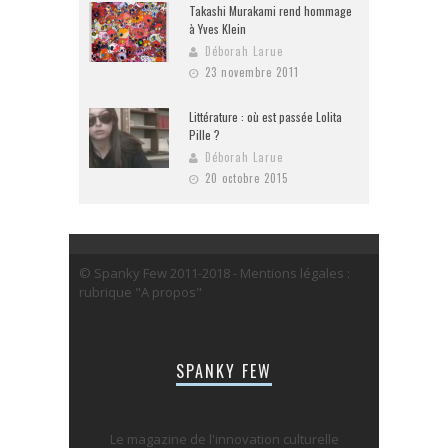
Takashi Murakami rend hommage
à Yves Klein
Déborah Larue
23 novembre 2011
Littérature : où est passée Lolita
Pille ?
Déborah Larue
20 octobre 2015
© Spanky Few 2011-2018 - Mentions légales :
rubrique "A propos"
SPANKY FEW
Le magazine de l'innovation culturelle