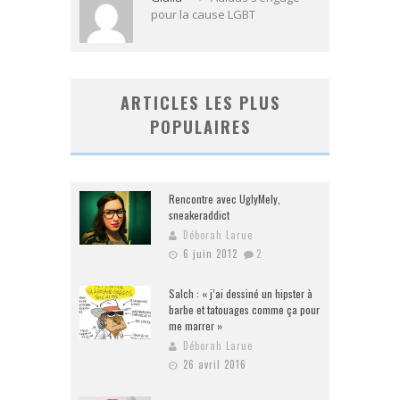
pour la cause LGBT
ARTICLES LES PLUS
POPULAIRES
Rencontre avec UglyMely,
sneakeraddict
Déborah Larue
6 juin 2012
2
Salch : « j’ai dessiné un hipster à
barbe et tatouages comme ça pour
me marrer »
Déborah Larue
26 avril 2016