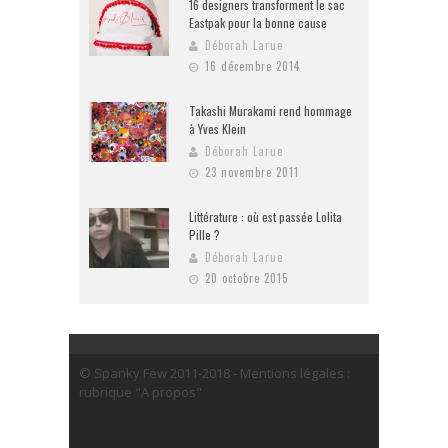
16 designers transforment le sac
Eastpak pour la bonne cause
Déborah Larue
16 décembre 2014
Takashi Murakami rend hommage
à Yves Klein
Déborah Larue
23 novembre 2011
Littérature : où est passée Lolita
Pille ?
Déborah Larue
20 octobre 2015
© Spanky Few 2011-2018 - Mentions légales :
rubrique "A propos"